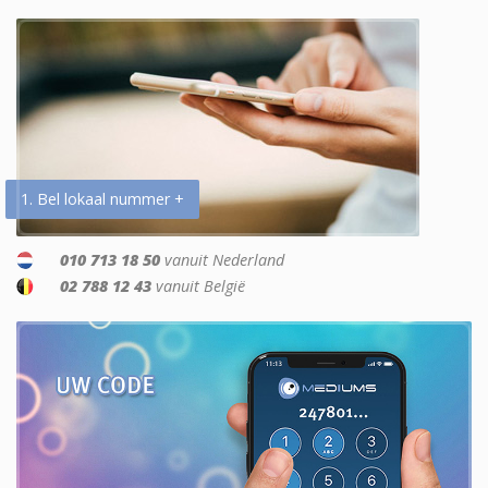
1. Bel lokaal nummer +
010 713 18 50
vanuit Nederland
02 788 12 43
vanuit België